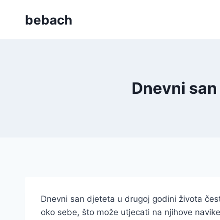
Skip
bebach
to
content
Dnevni san 
Dnevni san djeteta u drugoj godini života čest
oko sebe, što može utjecati na njihove navike 