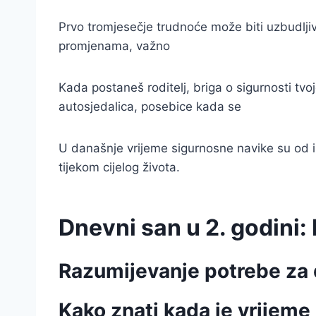
Prvo tromjesečje trudnoće može biti uzbudljiv
promjenama, važno
Kada postaneš roditelj, briga o sigurnosti tv
autosjedalica, posebice kada se
U današnje vrijeme sigurnosne navike su od izn
tijekom cijelog života.
Dnevni san u 2. godini:
Razumijevanje potrebe z
Kako znati kada je vrijeme