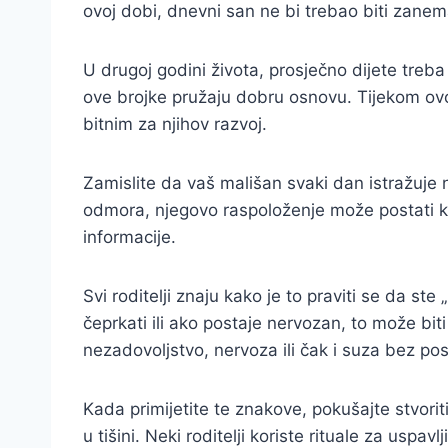
ovoj dobi, dnevni san ne bi trebao biti zanema
U drugoj godini života, prosječno dijete tre
ove brojke pružaju dobru osnovu. Tijekom ovog
bitnim za njihov razvoj.
Zamislite da vaš mališan svaki dan istražuje 
odmora, njegovo raspoloženje može postati k
informacije.
Svi roditelji znaju kako je to praviti se da ste
čeprkati ili ako postaje nervozan, to može bit
nezadovoljstvo, nervoza ili čak i suza bez po
Kada primijetite te znakove, pokušajte stvoriti
u tišini. Neki roditelji koriste rituale za uspa