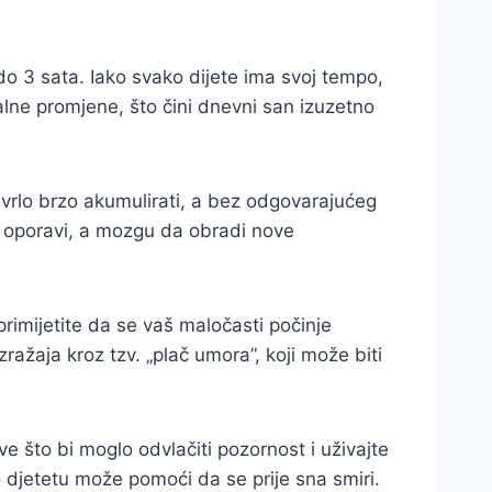
o 3 sata. Iako svako dijete ima svoj tempo,
alne promjene, što čini dnevni san izuzetno
e vrlo brzo akumulirati, a bez odgovarajućeg
e oporavi, a mozgu da obradi nove
d primijetite da se vaš maločasti počinje
ražaja kroz tzv. „plač umora”, koji može biti
ve što bi moglo odvlačiti pozornost i uživajte
što djetetu može pomoći da se prije sna smiri.