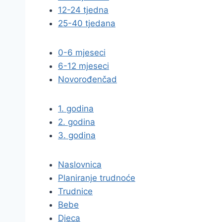
12-24 tjedna
25-40 tjedana
0-6 mjeseci
6-12 mjeseci
Novorođenčad
1. godina
2. godina
3. godina
Naslovnica
Planiranje trudnoće
Trudnice
Bebe
Djeca