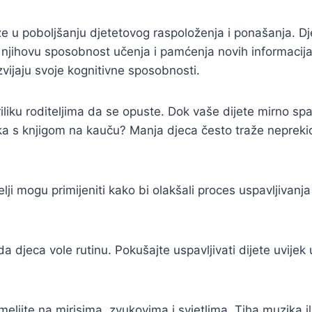
e u poboljšanju djetetovog raspoloženja i ponašanja. Dje
 njihovu sposobnost učenja i pamćenja novih informacij
vijaju svoje kognitivne sposobnosti.
riliku roditeljima da se opuste. Dok vaše dijete mirno s
aka s knjigom na kauču? Manja djeca često traže nepreki
elji mogu primijeniti kako bi olakšali proces uspavljivanj
 djeca vole rutinu. Pokušajte uspavljivati dijete uvijek u 
ljite na mirisima, zvukovima i svjetlima. Tiha muzika ili