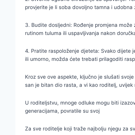
provjerite je li soba dovoljno tamna i udobna
3. Budite dosljedni: Rođenje promjena može z
rutinom tuluma ili uspavljivanja nakon doručka 
4. Pratite raspoloženje djeteta: Svako dijete
ili umorno, možda ćete trebati prilagoditi ras
Kroz sve ove aspekte, ključno je slušati svoje
san je bitan dio rasta, a vi kao roditelj, uvije
U roditeljstvu, mnoge odluke mogu biti izazov
generacijama, povratile su svoj
Za sve roditelje koji traže najbolju njegu za s