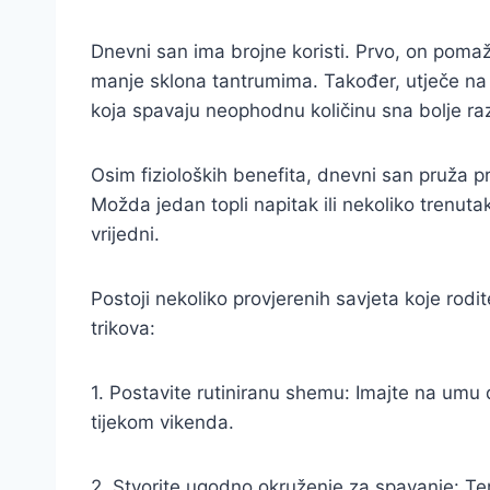
Dnevni san ima brojne koristi. Prvo, on pomaž
manje sklona tantrumima. Također, utječe na
koja spavaju neophodnu količinu sna bolje raz
Osim fizioloških benefita, dnevni san pruža p
Možda jedan topli napitak ili nekoliko trenut
vrijedni.
Postoji nekoliko provjerenih savjeta koje rodit
trikova:
1. Postavite rutiniranu shemu: Imajte na umu da
tijekom vikenda.
2. Stvorite ugodno okruženje za spavanje: Teme