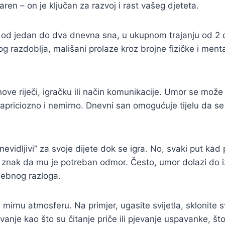
ren – on je ključan za razvoj i rast vašeg djeteta.
ba od jedan do dva dnevna sna, u ukupnom trajanju od 2 d
 razdoblja, mališani prolaze kroz brojne fizičke i ment
nove riječi, igračku ili način komunikacije. Umor se mož
apriciozno i nemirno. Dnevni san omogućuje tijelu da s
 „nevidljivi” za svoje dijete dok se igra. No, svaki put ka
i znak da mu je potreban odmor. Često, umor dolazi do iz
sebnog razloga.
 mirnu atmosferu. Na primjer, ugasite svijetla, sklonite s
vljivanje kao što su čitanje priče ili pjevanje uspavanke, 