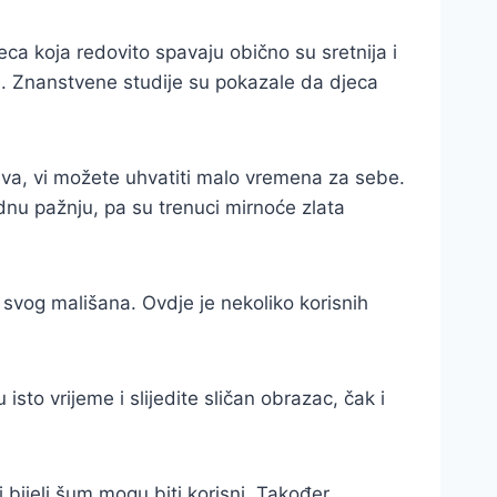
ca koja redovito spavaju obično su sretnija i
a. Znanstvene studije su pokazale da djeca
pava, vi možete uhvatiti malo vremena za sebe.
dnu pažnju, pa su trenuci mirnoće zlata
a svog mališana. Ovdje je nekoliko korisnih
isto vrijeme i slijedite sličan obrazac, čak i
 bijeli šum mogu biti korisni. Također,