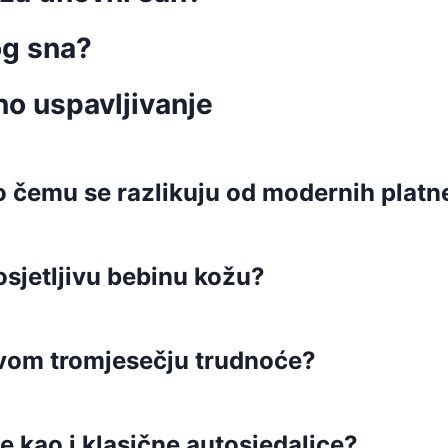
og sna?
no uspavljivanje
po čemu se razlikuju od modernih platn
 osjetljivu bebinu kožu?
rvom tromjesečju trudnoće?
ne kao i klasične autosjedalice?