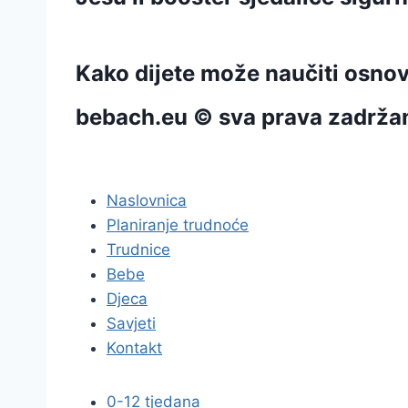
Kako dijete može naučiti osno
bebach.eu © sva prava zadrža
pravila privatnosti
Naslovnica
Planiranje trudnoće
Trudnice
Bebe
Djeca
Savjeti
Kontakt
0-12 tjedana