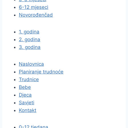
6-12 mjeseci
Novorođenčad
1. godina
2. godina
3. godina
Naslovnica
Planiranje trudnoće
Trudnice
Bebe
Djeca
Savjeti
Kontakt
0-12 tjedana