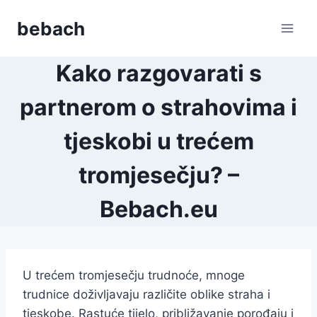
Skip
bebach
to
content
Kako razgovarati s
partnerom o strahovima i
tjeskobi u trećem
tromjesečju? –
Bebach.eu
U trećem tromjesečju trudnoće, mnoge
trudnice doživljavaju različite oblike straha i
tjeskobe. Rastuće tijelo, približavanje porođaju i