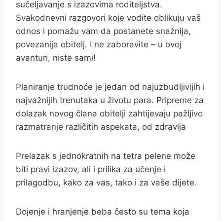
sučeljavanje s izazovima roditeljstva.
Svakodnevni razgovori koje vodite oblikuju vaš
odnos i pomažu vam da postanete snažnija,
povezanija obitelj. I ne zaboravite – u ovoj
avanturi, niste sami!
Planiranje trudnoće je jedan od najuzbudljivijih i
najvažnijih trenutaka u životu para. Pripreme za
dolazak novog člana obitelji zahtijevaju pažljivo
razmatranje različitih aspekata, od zdravlja
Prelazak s jednokratnih na tetra pelene može
biti pravi izazov, ali i prilika za učenje i
prilagodbu, kako za vas, tako i za vaše dijete.
Dojenje i hranjenje beba često su tema koja