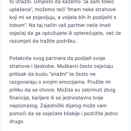
to izraziti. Umjesto da kažemo “Ja sam toliko
uplašena”, možemo reći “Imam neke strahove
koji mi se pojavljuju, a voljela bih ih podijeliti s
tobom”. Na taj način vaš partner neće imati
osjećaj da ga optužujete ili opterećujete, već će
razumjeti da tražite podršku.
Potaknite svog partnera da podijeli svoje
strahove i tjeskobe. Muškarci često osjećaju
pritisak da budu “snažni” te često ne
razgovaraju o svojim emocijama. Pružite im
priliku da se otvore. Možda su zabrinuti zbog
financija, karijere ili se jednostavno boje
nepoznatog. Zajednički dijalog može vam
pomoći da se osjećate bliskije i podržite jedno
drugo.