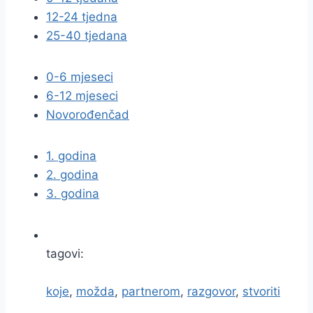
12-24 tjedna
25-40 tjedana
0-6 mjeseci
6-12 mjeseci
Novorođenčad
1. godina
2. godina
3. godina
tagovi:
koje
,
možda
,
partnerom
,
razgovor
,
stvoriti