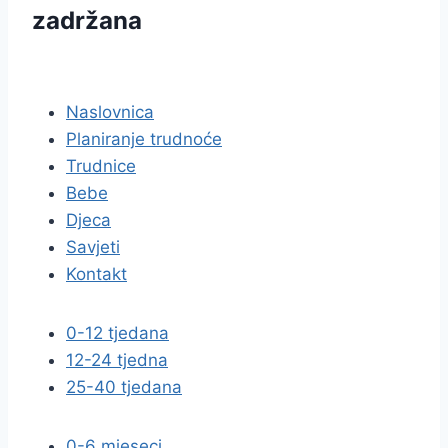
zadržana
pravila privatnosti
Naslovnica
Planiranje trudnoće
Trudnice
Bebe
Djeca
Savjeti
Kontakt
0-12 tjedana
12-24 tjedna
25-40 tjedana
0-6 mjeseci