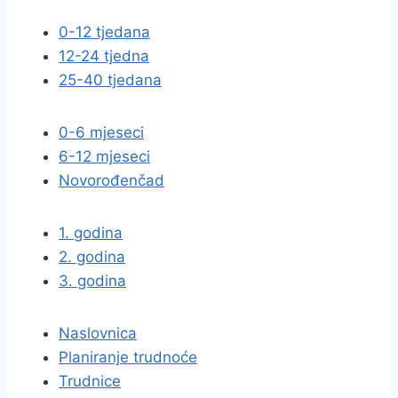
0-12 tjedana
12-24 tjedna
25-40 tjedana
0-6 mjeseci
6-12 mjeseci
Novorođenčad
1. godina
2. godina
3. godina
Naslovnica
Planiranje trudnoće
Trudnice