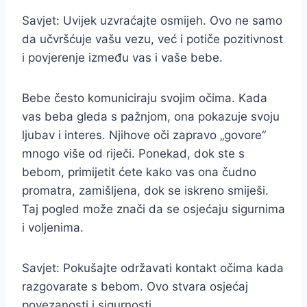
Savjet: Uvijek uzvraćajte osmijeh. Ovo ne samo
da učvršćuje vašu vezu, već i potiče pozitivnost
i povjerenje između vas i vaše bebe.
Bebe često komuniciraju svojim očima. Kada
vas beba gleda s pažnjom, ona pokazuje svoju
ljubav i interes. Njihove oči zapravo „govore“
mnogo više od riječi. Ponekad, dok ste s
bebom, primijetit ćete kako vas ona čudno
promatra, zamišljena, dok se iskreno smiješi.
Taj pogled može znači da se osjećaju sigurnima
i voljenima.
Savjet: Pokušajte održavati kontakt očima kada
razgovarate s bebom. Ovo stvara osjećaj
povezanosti i sigurnosti.