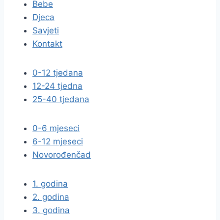
Bebe
Djeca
Savjeti
Kontakt
0-12 tjedana
12-24 tjedna
25-40 tjedana
0-6 mjeseci
6-12 mjeseci
Novorođenčad
1. godina
2. godina
3. godina