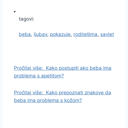
tagovi:
beba
,
ljubav
,
pokazuje
,
roditeljima
,
savjet
I
d
i
Pročitaj više:
Kako postupiti ako beba ima
n
problema s apetitom?
a
s
Pročitaj više:
Kako prepoznati znakove da
a
beba ima problema s kožom?
d
r
ž