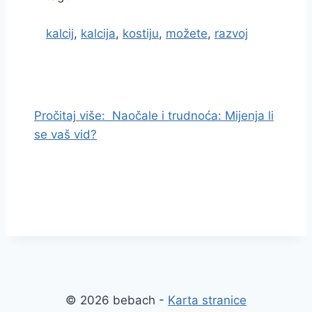
kalcij
,
kalcija
,
kostiju
,
možete
,
razvoj
I
d
i
Pročitaj više:
Naočale i trudnoća: Mijenja li
n
se vaš vid?
a
s
a
d
r
ž
a
j
© 2026 bebach -
Karta stranice