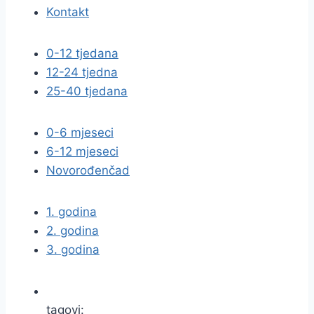
Kontakt
0-12 tjedana
12-24 tjedna
25-40 tjedana
0-6 mjeseci
6-12 mjeseci
Novorođenčad
1. godina
2. godina
3. godina
tagovi: