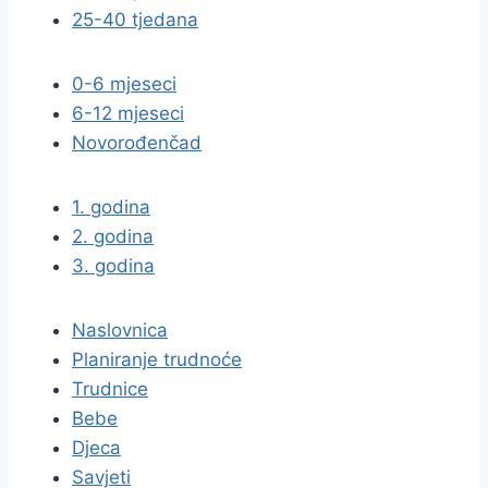
25-40 tjedana
0-6 mjeseci
6-12 mjeseci
Novorođenčad
1. godina
2. godina
3. godina
Naslovnica
Planiranje trudnoće
Trudnice
Bebe
Djeca
Savjeti