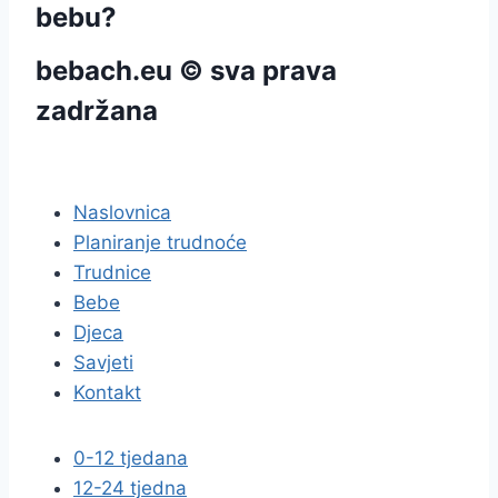
bebu?
bebach.eu © sva prava
zadržana
pravila privatnosti
Naslovnica
Planiranje trudnoće
Trudnice
Bebe
Djeca
Savjeti
Kontakt
0-12 tjedana
12-24 tjedna