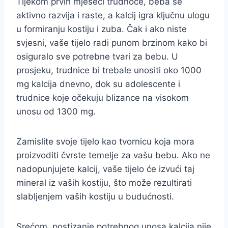
Tijekom prvih mjeseci trudnoće, beba se
aktivno razvija i raste, a kalcij igra ključnu ulogu
u formiranju kostiju i zuba. Čak i ako niste
svjesni, vaše tijelo radi punom brzinom kako bi
osiguralo sve potrebne tvari za bebu. U
prosjeku, trudnice bi trebale unositi oko 1000
mg kalcija dnevno, dok su adolescente i
trudnice koje očekuju blizance na visokom
unosu od 1300 mg.
Zamislite svoje tijelo kao tvornicu koja mora
proizvoditi čvrste temelje za vašu bebu. Ako ne
nadopunjujete kalcij, vaše tijelo će izvući taj
mineral iz vaših kostiju, što može rezultirati
slabljenjem vaših kostiju u budućnosti.
Srećom, postizanje potrebnog unosa kalcija nije