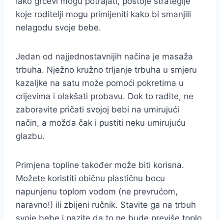
Iako grčevi mogu potrajati, postoje strategije
koje roditelji mogu primijeniti kako bi smanjili
nelagodu svoje bebe.
Jedan od najjednostavnijih načina je masaža
trbuha. Nježno kružno trljanje trbuha u smjeru
kazaljke na satu može pomoći pokretima u
crijevima i olakšati probavu. Dok to radite, ne
zaboravite pričati svojoj bebi na umirujući
način, a možda čak i pustiti neku umirujuću
glazbu.
Primjena topline također može biti korisna.
Možete koristiti običnu plastičnu bocu
napunjenu toplom vodom (ne prevrućom,
naravno!) ili zbijeni ručnik. Stavite ga na trbuh
svoje bebe i pazite da to ne bude previše toplo,