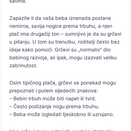
satima.
Zapazite li da vaša beba iznenada postane
nemirna, savija nogice prema trbuhu, a njen
plač ima drugačiji ton – sumnjivo je da su grčevi
u pitanju. U tom su trenutku, roditelji često bez
ideje kako pomoći. Grčevi su „normalni“ dio
bebinog razvoja, ali ipak, mogu izazvati veliku
zabrinutost.
Osim tipičnog plača, grčevi se ponekad mogu
prepoznati i putem sljedećih znakova:
– Bebin trbuh može biti napet ili tvrd.
– Često podizanje nogu prema trbuhu.
– Beba može izgledati tjeskobno ili uzrujano.