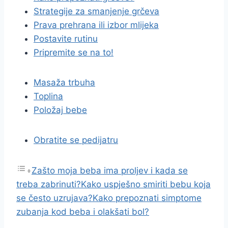
Strategije za smanjenje grčeva
Prava prehrana ili izbor mlijeka
Postavite rutinu
Pripremite se na to!
Masaža trbuha
Toplina
Položaj bebe
Obratite se pedijatru
Zašto moja beba ima proljev i kada se
treba zabrinuti?
Kako uspješno smiriti bebu koja
se često uzrujava?
Kako prepoznati simptome
zubanja kod beba i olakšati bol?