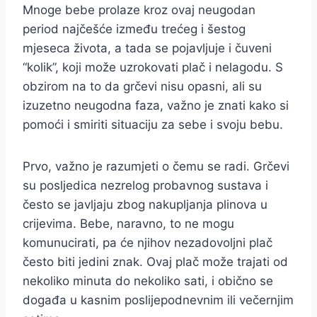
Mnoge bebe prolaze kroz ovaj neugodan
period najčešće između trećeg i šestog
mjeseca života, a tada se pojavljuje i čuveni
“kolik”, koji može uzrokovati plač i nelagodu. S
obzirom na to da grčevi nisu opasni, ali su
izuzetno neugodna faza, važno je znati kako si
pomoći i smiriti situaciju za sebe i svoju bebu.
Prvo, važno je razumjeti o čemu se radi. Grčevi
su posljedica nezrelog probavnog sustava i
često se javljaju zbog nakupljanja plinova u
crijevima. Bebe, naravno, to ne mogu
komunucirati, pa će njihov nezadovoljni plač
često biti jedini znak. Ovaj plač može trajati od
nekoliko minuta do nekoliko sati, i obično se
događa u kasnim poslijepodnevnim ili večernjim