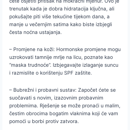
ćete osjetiti pritisak na mokraćni mjehur. Ovo je
trenutak kada je dobra hidratacija ključna, ali
pokušajte piti više tekućine tijekom dana, a
manje u večernjim satima kako biste izbjegli
česta noćna ustajanja.
– Promjene na koži: Hormonske promjene mogu
uzrokovati tamnije mrlje na licu, poznate kao
“maska trudnoće”. Izbjegavajte izlaganje suncu
i razmislite o korištenju SPF zaštite.
– Bubrežni i probavni sustav: Započet ćete se
suočavati s novim, izazovnim probavnim
problemima. Rješenje se može pronaći u malim,
čestim obrocima bogatim vlaknima koji će vam
pomoći u borbi protiv zatvora.