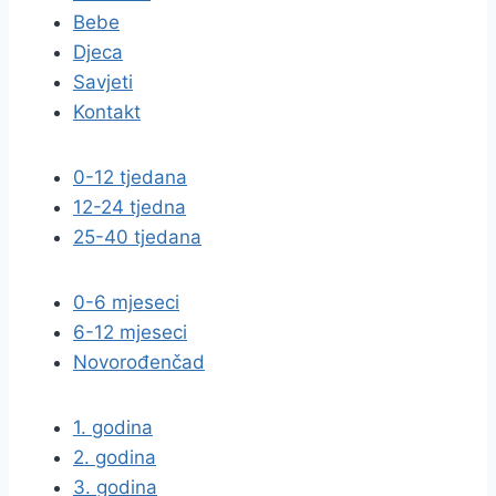
Bebe
Djeca
Savjeti
Kontakt
0-12 tjedana
12-24 tjedna
25-40 tjedana
0-6 mjeseci
6-12 mjeseci
Novorođenčad
1. godina
2. godina
3. godina