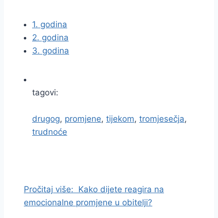
1. godina
2. godina
3. godina
tagovi:
drugog
,
promjene
,
tijekom
,
tromjesečja
,
trudnoće
I
d
i
Pročitaj više:
Kako dijete reagira na
n
emocionalne promjene u obitelji?
a