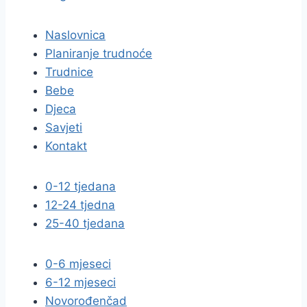
Naslovnica
Planiranje trudnoće
Trudnice
Bebe
Djeca
Savjeti
Kontakt
0-12 tjedana
12-24 tjedna
25-40 tjedana
0-6 mjeseci
6-12 mjeseci
Novorođenčad