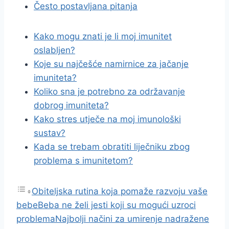
Često postavljana pitanja
Kako mogu znati je li moj imunitet
oslabljen?
Koje su najčešće namirnice za jačanje
imuniteta?
Koliko sna je potrebno za održavanje
dobrog imuniteta?
Kako stres utječe na moj imunološki
sustav?
Kada se trebam obratiti liječniku zbog
problema s imunitetom?
Obiteljska rutina koja pomaže razvoju vaše
bebe
Beba ne želi jesti koji su mogući uzroci
problema
Najbolji načini za umirenje nadražene