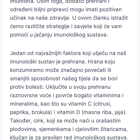
imuniteta. Osim toga, dodatci prehrani i
određeni biljni pripravci mogu imati pozitivan
učinak na naše zdravlje. U ovom članku istražit
ćemo različite strategije i savjete koji će vam
pomoći u jačanju imunološkog sustava.
Jedan od najvažnijih faktora koji utječu na naš
imunološki sustav je prehrana. Hrana koju
konzumiramo može značajno povećati ili
smanjiti sposobnost našeg tijela da se bori
protiv bolesti. Uključite u svoju prehranu
raznovrsne voće i povrće bogato vitaminima i
mineralima, kao što su vitamin C (citrusi,
paprika, brokula) i vitamin D (masna riba, jaja).
Također, cink, koji se može naći u orašastim
plodovima, sjemenkama i cjelovitim žitaricama,
ključan je za pravilan rad imunološkog sustava.