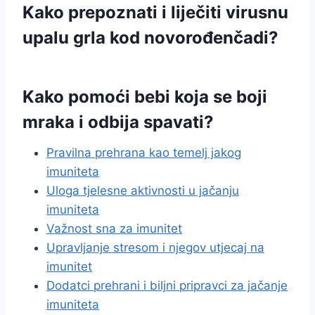
Kako prepoznati i liječiti virusnu
upalu grla kod novorođenčadi?
Kako pomoći bebi koja se boji
mraka i odbija spavati?
Pravilna prehrana kao temelj jakog
imuniteta
Uloga tjelesne aktivnosti u jačanju
imuniteta
Važnost sna za imunitet
Upravljanje stresom i njegov utjecaj na
imunitet
Dodatci prehrani i biljni pripravci za jačanje
imuniteta