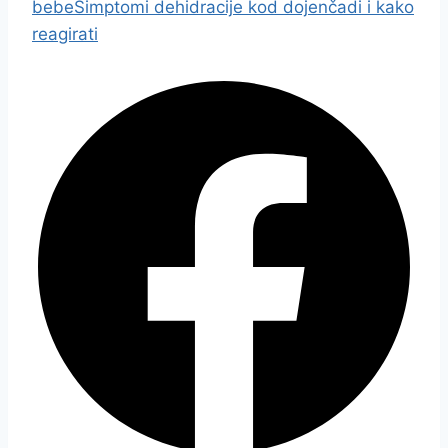
bebe
Simptomi dehidracije kod dojenčadi i kako
reagirati