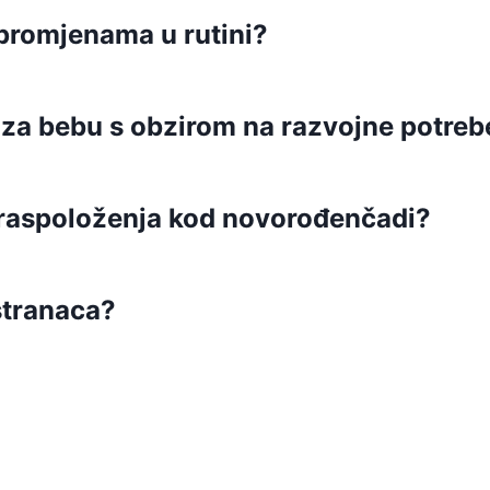
 promjenama u rutini?
 za bebu s obzirom na razvojne potreb
a raspoloženja kod novorođenčadi?
stranaca?