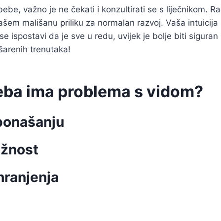
ebe, važno je ne čekati i konzultirati se s liječnikom.
i vašem mališanu priliku za normalan razvoj. Vaša intuicija
 ispostavi da je sve u redu, uvijek je bolje biti siguran n
 šarenih trenutaka!
beba ima problema s vidom?
 ponašanju
ažnost
hranjenja