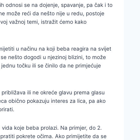
h odnosi se na dojenje, spavanje, pa čak i to
 ne može reći da nešto nije u redu, postoje
oj važnoj temi, istražit ćemo kako
jetiti u načinu na koji beba reagira na svijet
 se nešto dogodi u njezinoj blizini, to može
ednu točku ili se činilo da ne primjećuje
 približava ili ne okreće glavu prema glasu
eca obično pokazuju interes za lica, pa ako
rirati.
u vida koje beba prolazi. Na primjer, do 2.
ratiti pokrete očima. Ako primijetite da se