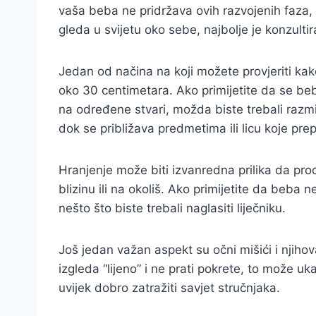
vaša beba ne pridržava ovih razvojenih faza, 
gleda u svijetu oko sebe, najbolje je konzultira
Jedan od načina na koji možete provjeriti kak
oko 30 centimetara. Ako primijetite da se be
na određene stvari, možda biste trebali razm
dok se približava predmetima ili licu koje pre
Hranjenje može biti izvanredna prilika da proc
blizinu ili na okoliš. Ako primijetite da beba 
nešto što biste trebali naglasiti liječniku.
Još jedan važan aspekt su očni mišići i njihova
izgleda “lijeno” i ne prati pokrete, to može u
uvijek dobro zatražiti savjet stručnjaka.