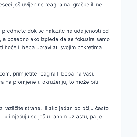
ci još uvijek ne reagira na igračke ili ne
li predmete dok se nalazite na udaljenosti od
h, a posebno ako izgleda da se fokusira samo
 hoće li beba upravljati svojim pokretima
com, primijetite reagira li beba na vašu
agira na promjene u okruženju, to može biti
 različite strane, ili ako jedan od očiju često
 i primjećuju se još u ranom uzrastu, pa je