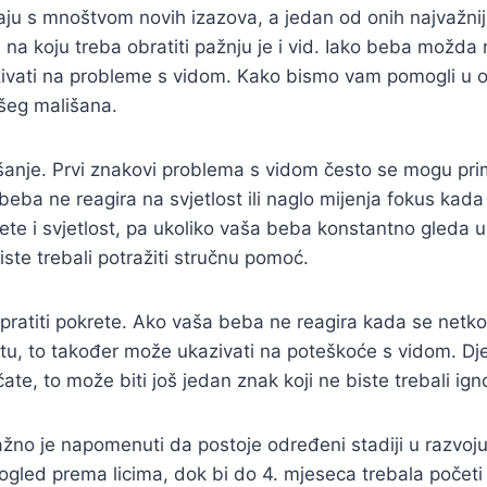
aju s mnoštvom novih izazova, a jedan od onih najvažniji
 na koju treba obratiti pažnju je i vid. Iako beba možda
ivati na probleme s vidom. Kako bismo vam pomogli u ov
šeg mališana.
šanje. Prvi znakovi problema s vidom često se mogu primi
beba ne reagira na svjetlost ili naglo mijenja fokus kada
te i svjetlost, pa ukoliko vaša beba konstantno gleda u j
iste trebali potražiti stručnu pomoć.
 pratiti pokrete. Ako vaša beba ne reagira kada se netko
taktu, to također može ukazivati na poteškoće s vidom. Dj
te, to može biti još jedan znak koji ne biste trebali igno
 važno je napomenuti da postoje određeni stadiji u razvoj
gled prema licima, dok bi do 4. mjeseca trebala početi p