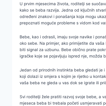
U prvim mjesecima života, roditelji se suočav
kako se beba razvija. Jedna od ključnih stvari
određeni znakovi i ponašanja koja mogu ukaz
prepoznati moguće probleme s vidom kod va
Bebe, kao i odrasli, imaju svoje navike i pona
oko sebe. Na primjer, ako primijetite da vaša 
biti signal za uzbunu. Bebe obično prate pokre
igračke koje se pojavljuju ispred nje, možda b
Jedan od prirodnih instinkta beba gledati je i
koji dolazi iz smjera s kojim je rijetko u kon
vaša beba ne gleda u vas dok se igrate ili priča
Svi roditelji žele pratiti razvoj svoje bebe, a
mjeseca beba bi trebala početi usmjeravati po