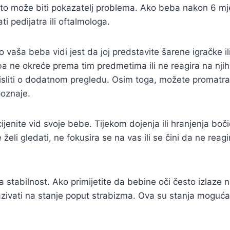
to može biti pokazatelj problema. Ako beba nakon 6 mjese
ti pedijatra ili oftalmologa.
o vaša beba vidi jest da joj predstavite šarene igračke i
ba ne okreće prema tim predmetima ili ne reagira na nji
isliti o dodatnom pregledu. Osim toga, možete promatrati
poznaje.
ijenite vid svoje bebe. Tijekom dojenja ili hranjenja boči
ne želi gledati, ne fokusira se na vas ili se čini da ne re
 stabilnost. Ako primijetite da bebine oči često izlaze na
kazivati na stanje poput strabizma. Ova su stanja moguća