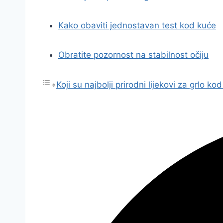
Kako obaviti jednostavan test kod kuće
Obratite pozornost na stabilnost očiju
Koji su najbolji prirodni lijekovi za grlo k