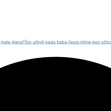
od male djece?
Što učiniti kada beba često kihne bez očit