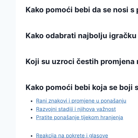
Kako pomoći bebi da se nosi s
Kako odabrati najbolju igračku
Koji su uzroci čestih promjen
Kako pomoći bebi koja se boji 
Rani znakovi i promjene u ponašanju
Razvojni stadiji i njihova važnost
Pratite ponašanje tijekom hranjenja
Reakcija na pokrete i glasove