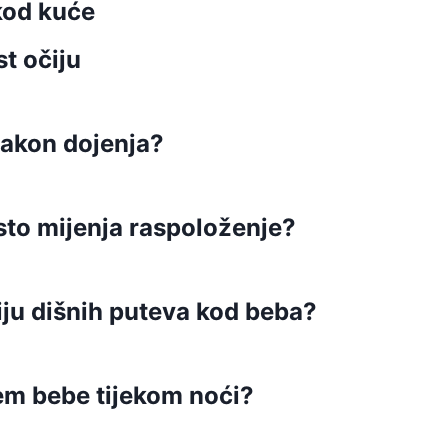
kod kuće
t očiju
nakon dojenja?
sto mijenja raspoloženje?
ciju dišnih puteva kod beba?
em bebe tijekom noći?