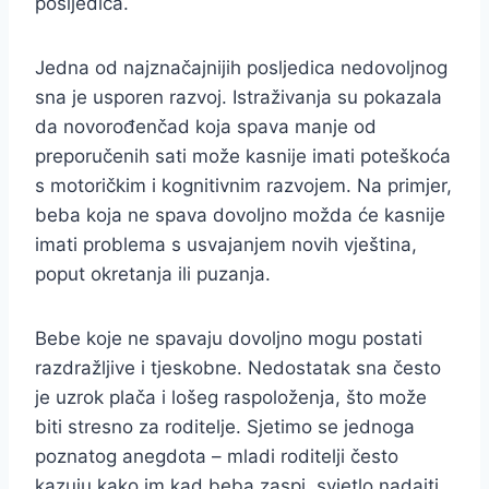
posljedica.
Jedna od najznačajnijih posljedica nedovoljnog
sna je usporen razvoj. Istraživanja su pokazala
da novorođenčad koja spava manje od
preporučenih sati može kasnije imati poteškoća
s motoričkim i kognitivnim razvojem. Na primjer,
beba koja ne spava dovoljno možda će kasnije
imati problema s usvajanjem novih vještina,
poput okretanja ili puzanja.
Bebe koje ne spavaju dovoljno mogu postati
razdražljive i tjeskobne. Nedostatak sna često
je uzrok plača i lošeg raspoloženja, što može
biti stresno za roditelje. Sjetimo se jednoga
poznatog anegdota – mladi roditelji često
kazuju kako im kad beba zaspi, svjetlo nadajti