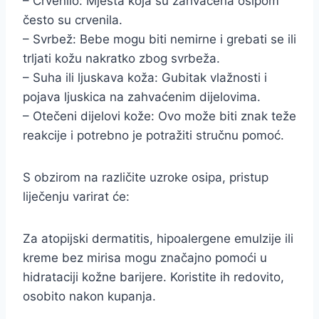
– Crvenilo: Mjesta koja su zahvaćena osipom
često su crvenila.
– Svrbež: Bebe mogu biti nemirne i grebati se ili
trljati kožu nakratko zbog svrbeža.
– Suha ili ljuskava koža: Gubitak vlažnosti i
pojava ljuskica na zahvaćenim dijelovima.
– Otečeni dijelovi kože: Ovo može biti znak teže
reakcije i potrebno je potražiti stručnu pomoć.
S obzirom na različite uzroke osipa, pristup
liječenju varirat će:
Za atopijski dermatitis, hipoalergene emulzije ili
kreme bez mirisa mogu značajno pomoći u
hidrataciji kožne barijere. Koristite ih redovito,
osobito nakon kupanja.