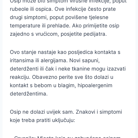
Osip može biti simptom virusne infekcije, poput
rubeole ili ospica. Ove infekcije često prate
drugi simptomi, poput povišene tjelesne
temperature ili prehlade. Ako primijetite osip
zajedno s vrućicom, posjetite pedijatra.
Ovo stanje nastaje kao posljedica kontakta s
iritansima ili alergijama. Novi sapuni,
deterdženti ili čak i neke tkanine mogu izazvati
reakciju. Obavezno perite sve što dolazi u
kontakt s bebom u blagim, hipoalergenim
deterdžentima.
Osip ne dolazi uvijek sam. Znakovi i simptomi
koje treba pratiti uključuju: