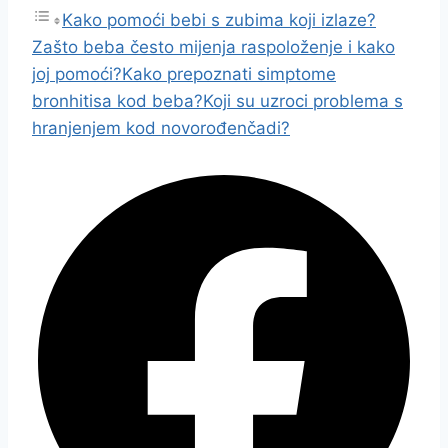
Kako pomoći bebi s zubima koji izlaze?
Zašto beba često mijenja raspoloženje i kako
joj pomoći?
Kako prepoznati simptome
bronhitisa kod beba?
Koji su uzroci problema s
hranjenjem kod novorođenčadi?